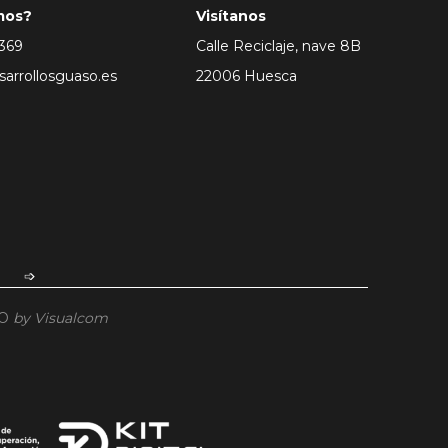
mos?
Visítanos
 369
Calle Reciclaje, nave 8B
arrollosguaso.es
22006 Huesca
➩
SO
by Visualcom