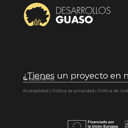
¿Tienes un proyecto en
Te escuchamos
Accesibilidad
|
Política de privacidad
|
Política de coo