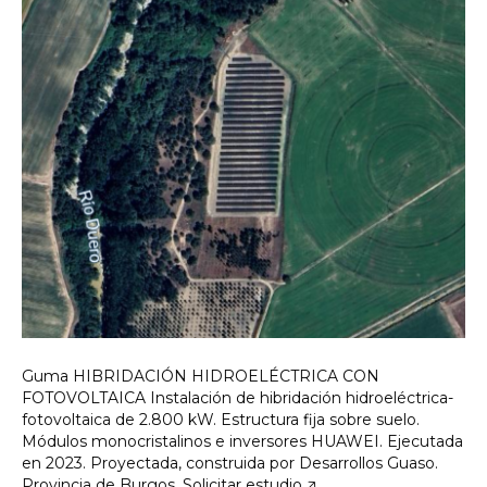
Guma HIBRIDACIÓN HIDROELÉCTRICA CON
FOTOVOLTAICA Instalación de hibridación hidroeléctrica-
fotovoltaica de 2.800 kW. Estructura fija sobre suelo.
Módulos monocristalinos e inversores HUAWEI. Ejecutada
en 2023. Proyectada, construida por Desarrollos Guaso.
Provincia de Burgos. Solicitar estudio 🡥