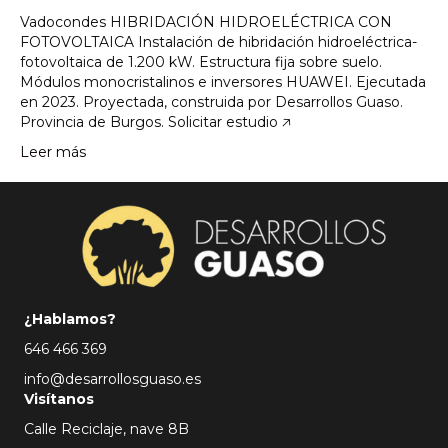
Vadocondes HIBRIDACIÓN HIDROELÉCTRICA CON
FOTOVOLTAICA Instalación de hibridación hidroeléctrica-
fotovoltaica de 1.200 kW. Estructura fija sobre suelo.
Módulos monocristalinos e inversores HUAWEI. Ejecutada
en 2023. Proyectada, construida por Desarrollos Guaso.
Provincia de Burgos. Solicitar estudio 🡥
Leer más
¿Hablamos?
646 466 369
info@desarrollosguaso.es
Visítanos
Calle Reciclaje, nave 8B